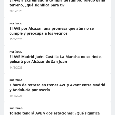
El AVE a Extremadura cambia de rumbo: Toledo gana
terreno, ¿qué significa para ti?
20/5/2026
POLÍTICA
El AVE por Alcázar, una promesa que aún no se
cumple y preocupa a los vecinos
15/5/2026
POLÍTICA
El AVE Madrid-Jaén: Castilla-La Mancha no se rinde,
peleará por Alcázar de San Juan
14/5/2026
SOCIEDAD
1 hora de retraso en trenes AVE y Avant entre Madrid
y Andalucía por avería
19/4/2026
SOCIEDAD
Toledo tendrá AVE y dos estaciones: ¿Qué significa