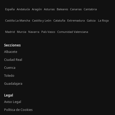
España
Andalucía
Aragón
Asturias
Baleares
Canarias
Cantabria
Castilla La-Mancha
Castilla y León
Cataluña
Extremadura
Galicia
La Rioja
Madrid
Murcia
Navarra
País Vasco
Comunidad Valenciana
Secciones
Albacete
Ciudad Real
Cuenca
Toledo
Guadalajara
Legal
Aviso Legal
Política de Cookies