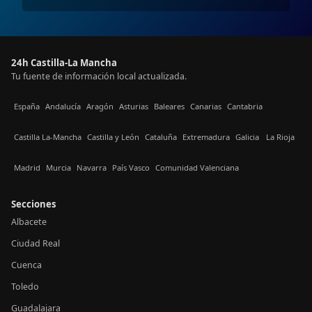
24h Castilla-La Mancha
Tu fuente de información local actualizada.
España
Andalucía
Aragón
Asturias
Baleares
Canarias
Cantabria
Castilla La-Mancha
Castilla y León
Cataluña
Extremadura
Galicia
La Rioja
Madrid
Murcia
Navarra
País Vasco
Comunidad Valenciana
Secciones
Albacete
Ciudad Real
Cuenca
Toledo
Guadalajara