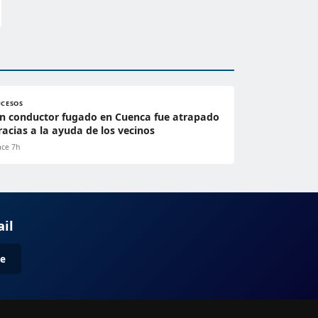
UCESOS
n conductor fugado en Cuenca fue atrapado
racias a la ayuda de los vecinos
ce 7h
ail
me