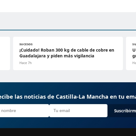
SUCESOS
S
¡Cuidado! Roban 300 kg de cable de cobre en
U
Guadalajara y piden más vigilancia
g
Hace 7h
Ha
cibe las noticias de Castilla-La Mancha en tu em
Suscribir