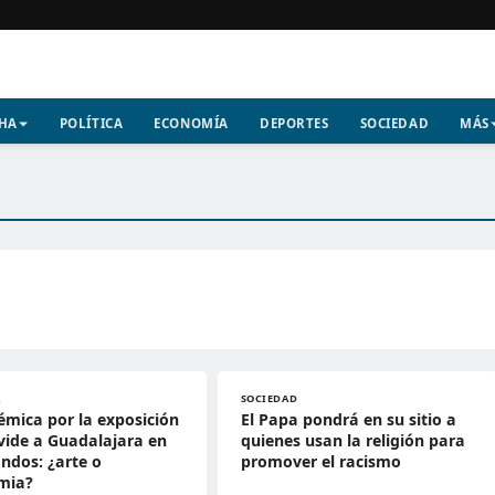
CHA
POLÍTICA
ECONOMÍA
DEPORTES
SOCIEDAD
MÁS
A
SOCIEDAD
émica por la exposición
El Papa pondrá en su sitio a
vide a Guadalajara en
quienes usan la religión para
ndos: ¿arte o
promover el racismo
mia?