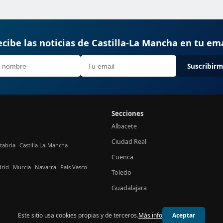
cibe las noticias de Castilla-La Mancha en tu em
Suscribir
Secciones
Albacete
Ciudad Real
tabria
Castilla La-Mancha
Cuenca
rid
Murcia
Navarra
País Vasco
Toledo
Guadalajara
Este sitio usa cookies propias y de terceros.
Más info
Aceptar
© 2026 24h Castilla-La Mancha