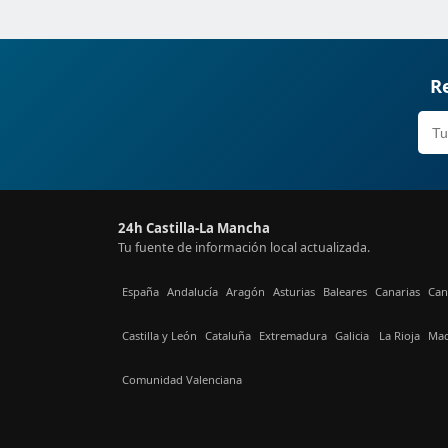
Re
24h Castilla-La Mancha
Tu fuente de información local actualizada.
España
Andalucía
Aragón
Asturias
Baleares
Canarias
Can
Castilla y León
Cataluña
Extremadura
Galicia
La Rioja
Mad
Comunidad Valenciana