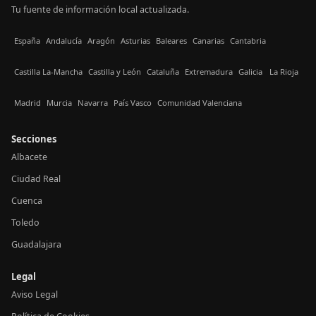
Tu fuente de información local actualizada.
España
Andalucía
Aragón
Asturias
Baleares
Canarias
Cantabria
Castilla La-Mancha
Castilla y León
Cataluña
Extremadura
Galicia
La Rioja
Madrid
Murcia
Navarra
País Vasco
Comunidad Valenciana
Secciones
Albacete
Ciudad Real
Cuenca
Toledo
Guadalajara
Legal
Aviso Legal