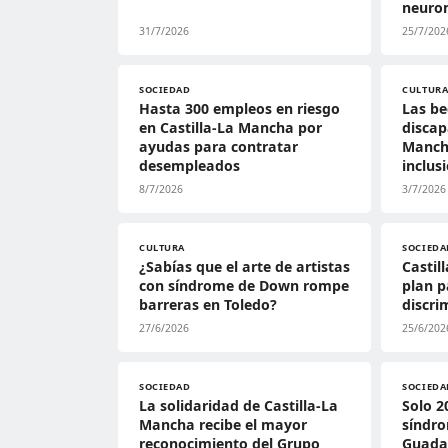
neuro
31/7/2026
25/7/202
SOCIEDAD
CULTUR
Hasta 300 empleos en riesgo
Las be
en Castilla-La Mancha por
discap
ayudas para contratar
Manch
desempleados
inclus
8/7/2026
3/7/2026
CULTURA
SOCIEDA
¿Sabías que el arte de artistas
Castil
con síndrome de Down rompe
plan p
barreras en Toledo?
discri
27/6/2026
25/6/202
SOCIEDAD
SOCIEDA
La solidaridad de Castilla-La
Solo 2
Mancha recibe el mayor
síndr
reconocimiento del Grupo
Guadal