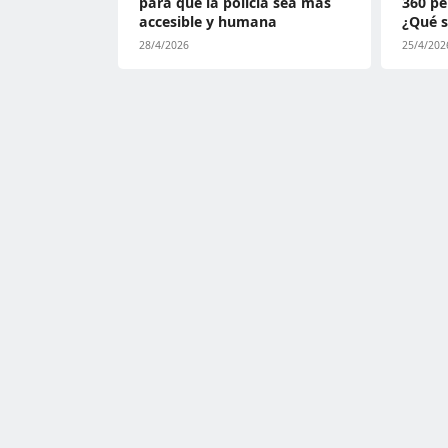
para que la policía sea más
360 pe
accesible y humana
¿Qué s
28/4/2026
25/4/202