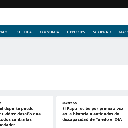
CHA
POLÍTICA
ECONOMÍA
DEPORTES
SOCIEDAD
MÁS
D
SOCIEDAD
el deporte puede
El Papa recibe por primera vez
r vidas: desafío que
en la historia a entidades de
todos contra las
discapacidad de Toledo el 24A
medades