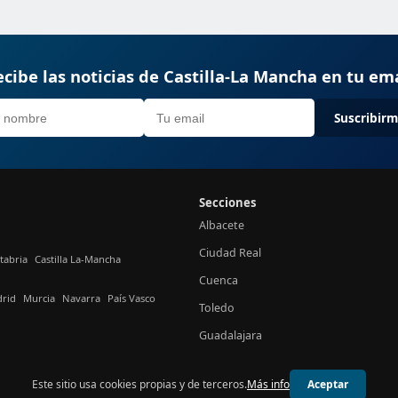
cibe las noticias de Castilla-La Mancha en tu em
Suscribir
Secciones
Albacete
Ciudad Real
tabria
Castilla La-Mancha
Cuenca
rid
Murcia
Navarra
País Vasco
Toledo
Guadalajara
Este sitio usa cookies propias y de terceros.
Más info
Aceptar
© 2026 24h Castilla-La Mancha