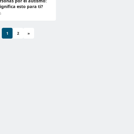
rsonas por el autismo:
ignifica esto para ti?
6
1
2
»