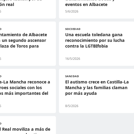
ión real
eventos en Albacete
6
5/6/2026
D
SOCIEDAD
ntamiento de Albacete
Una escuela toledana gana
a un segundo ascensor
reconocimiento por su lucha
Plaza de Toros para
contra la LGTBIfobia
6
16/5/2026
D
SANIDAD
la-La Mancha reconoce a
El autismo crece en Castilla-La
roes sociales con los
Mancha y las familias claman
os más importantes del
por más ayuda
6
8/5/2026
D
 Real moviliza a más de