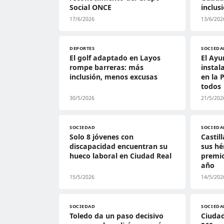
Social ONCE
inclus
17/6/2026
13/6/202
DEPORTES
SOCIEDA
El golf adaptado en Layos
El Ayu
rompe barreras: más
instal
inclusión, menos excusas
en la 
todos
30/5/2026
21/5/202
SOCIEDAD
SOCIEDA
Solo 8 jóvenes con
Castil
discapacidad encuentran su
sus hé
hueco laboral en Ciudad Real
premi
año
15/5/2026
14/5/202
SOCIEDAD
SOCIEDA
Toledo da un paso decisivo
Ciudad