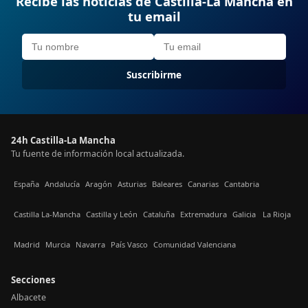
Recibe las noticias de Castilla-La Mancha en
tu email
Suscribirme
24h Castilla-La Mancha
Tu fuente de información local actualizada.
España
Andalucía
Aragón
Asturias
Baleares
Canarias
Cantabria
Castilla La-Mancha
Castilla y León
Cataluña
Extremadura
Galicia
La Rioja
Madrid
Murcia
Navarra
País Vasco
Comunidad Valenciana
Secciones
Albacete