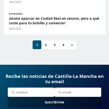
30/6/2026
ECONOMÍA
¡Gratis aparcar en Ciudad Real en verano, pero a qué
coste para tu bolsillo y comercio!
28/6/2026
1
2
3
4
»
Recibe las noticias de Castilla-La Mancha en
tu email
Suscribirme