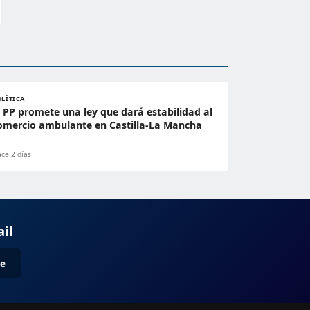
OLÍTICA
l PP promete una ley que dará estabilidad al
omercio ambulante en Castilla-La Mancha
ce 2 días
ail
me