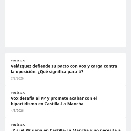
POLÍTICA
Velázquez defiende su pacto con Vox y carga contra
la oposición: ¿Qué significa para ti?
7/8/2026
POLÍTICA
Vox desafía al PP y promete acabar con el
bipartidismo en Castilla-La Mancha
4/8/2026
POLÍTICA
¿Y si el PP gana en Castilla-La Mancha y no necesita a