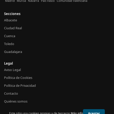
Madrid
Murcia
Navarra
País Vasco
Comunidad Valenciana
Secciones
Albacete
Ciudad Real
Cuenca
Toledo
Guadalajara
Legal
Aviso Legal
Política de Cookies
Política de Privacidad
Contacto
Quiénes somos
Este sitio usa cookies propias y de terceros.
Más info
Aceptar