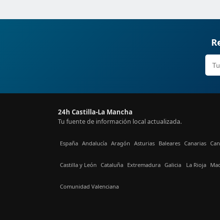
Re
24h Castilla-La Mancha
Tu fuente de información local actualizada.
España
Andalucía
Aragón
Asturias
Baleares
Canarias
Can
Castilla y León
Cataluña
Extremadura
Galicia
La Rioja
Mad
Comunidad Valenciana