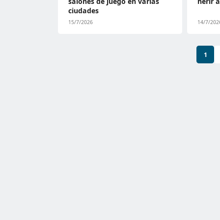
salones de juego en varias
herir 
ciudades
15/7/2026
14/7/202
1