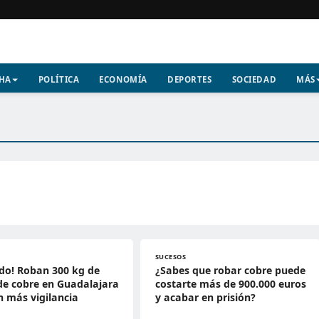
CHA
POLÍTICA
ECONOMÍA
DEPORTES
SOCIEDAD
MÁS
SUCESOS
do! Roban 300 kg de
¿Sabes que robar cobre puede
de cobre en Guadalajara
costarte más de 900.000 euros
n más vigilancia
y acabar en prisión?