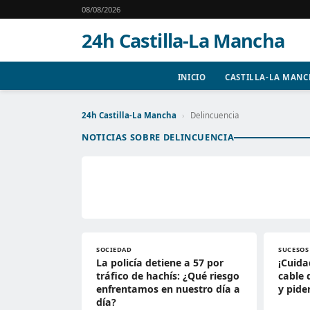
08/08/2026
24h Castilla-La Mancha
INICIO
CASTILLA-LA MAN
24h Castilla-La Mancha
›
Delincuencia
NOTICIAS SOBRE DELINCUENCIA
SOCIEDAD
SUCESOS
La policía detiene a 57 por
¡Cuida
tráfico de hachís: ¿Qué riesgo
cable 
enfrentamos en nuestro día a
y pide
día?