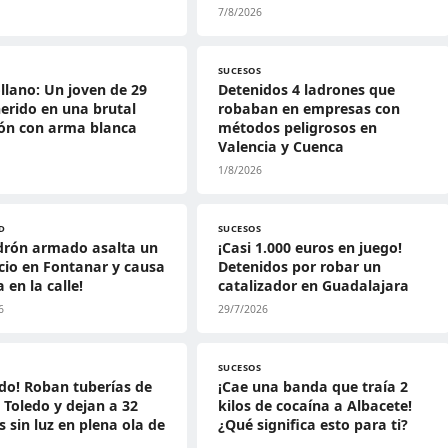
7/8/2026
SUCESOS
llano: Un joven de 29
Detenidos 4 ladrones que
erido en una brutal
robaban en empresas con
ión con arma blanca
métodos peligrosos en
Valencia y Cuenca
1/8/2026
D
SUCESOS
drón armado asalta un
¡Casi 1.000 euros en juego!
io en Fontanar y causa
Detenidos por robar un
 en la calle!
catalizador en Guadalajara
6
29/7/2026
SUCESOS
do! Roban tuberías de
¡Cae una banda que traía 2
 Toledo y dejan a 32
kilos de cocaína a Albacete!
s sin luz en plena ola de
¿Qué significa esto para ti?