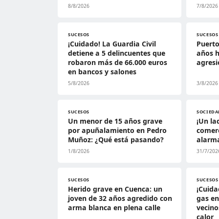
8/8/2026
7/8/2026
SUCESOS
SUCESOS
¡Cuidado! La Guardia Civil
Puerto
detiene a 5 delincuentes que
años h
robaron más de 66.000 euros
agres
en bancos y salones
5/8/2026
3/8/2026
SUCESOS
SOCIEDA
Un menor de 15 años grave
¡Un la
por apuñalamiento en Pedro
comerc
Muñoz: ¿Qué está pasando?
alarma
1/8/2026
31/7/202
SUCESOS
SUCESOS
Herido grave en Cuenca: un
¡Cuida
joven de 32 años agredido con
gas en
arma blanca en plena calle
vecino
calor