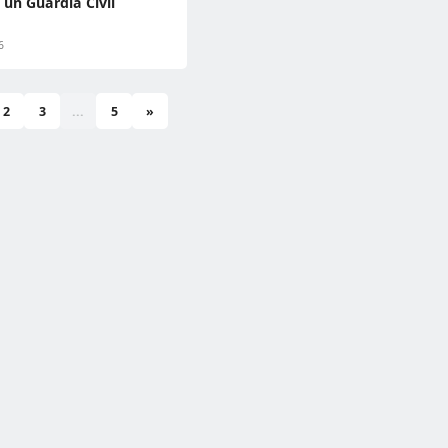
a un Guardia Civil
6
2
3
...
5
»