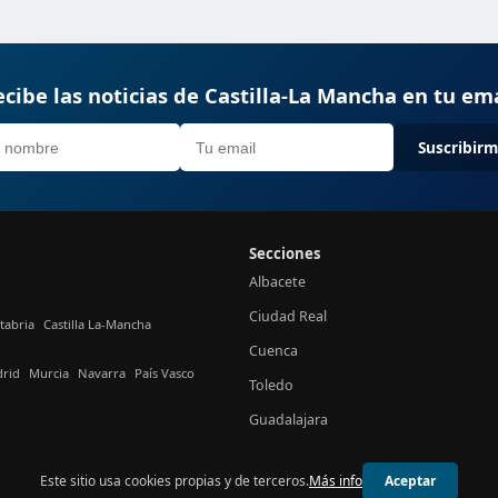
cibe las noticias de Castilla-La Mancha en tu em
Suscribir
Secciones
Albacete
Ciudad Real
tabria
Castilla La-Mancha
Cuenca
rid
Murcia
Navarra
País Vasco
Toledo
Guadalajara
Este sitio usa cookies propias y de terceros.
Más info
Aceptar
© 2026 24h Castilla-La Mancha