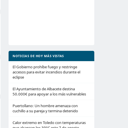
NOTICIAS DE HOY MÁS VISTAS
El Gobierno prohíbe fuego y restringe
accesos para evitar incendios durante el
eclipse
El Ayuntamiento de Albacete destina
50.000€ para apoyar a los más vulnerables
Puertollano: Un hombre amenaza con
cuchillo a su pareja y termina detenido
Calor extremo en Toledo con temperaturas
que alcanzan los 39°C este 7 de agosto