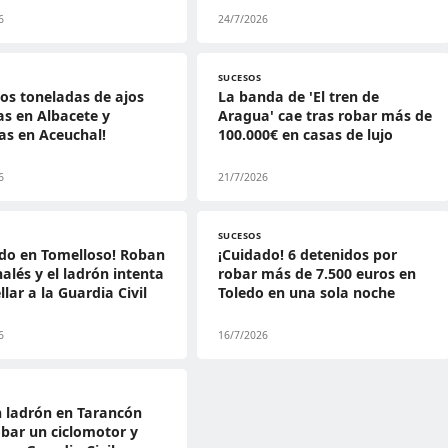
6
24/7/2026
SUCESOS
dos toneladas de ajos
La banda de 'El tren de
s en Albacete y
Aragua' cae tras robar más de
as en Aceuchal!
100.000€ en casas de lujo
6
21/7/2026
SUCESOS
do en Tomelloso! Roban
¡Cuidado! 6 detenidos por
halés y el ladrón intenta
robar más de 7.500 euros en
llar a la Guardia Civil
Toledo en una sola noche
6
16/7/2026
 ladrón en Tarancón
obar un ciclomotor y