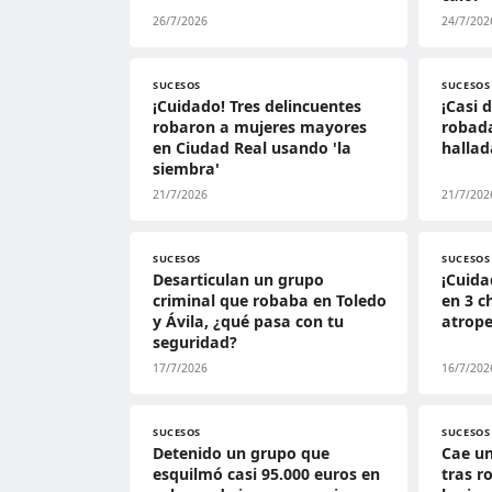
26/7/2026
24/7/202
SUCESOS
SUCESOS
¡Cuidado! Tres delincuentes
¡Casi 
robaron a mujeres mayores
robada
en Ciudad Real usando 'la
hallad
siembra'
21/7/2026
21/7/202
SUCESOS
SUCESOS
Desarticulan un grupo
¡Cuida
criminal que robaba en Toledo
en 3 c
y Ávila, ¿qué pasa con tu
atrope
seguridad?
17/7/2026
16/7/202
SUCESOS
SUCESOS
Detenido un grupo que
Cae un
esquilmó casi 95.000 euros en
tras r