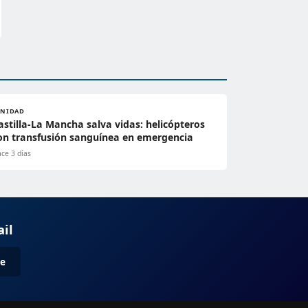
ANIDAD
astilla-La Mancha salva vidas: helicópteros
on transfusión sanguínea en emergencia
ce 3 días
ail
me