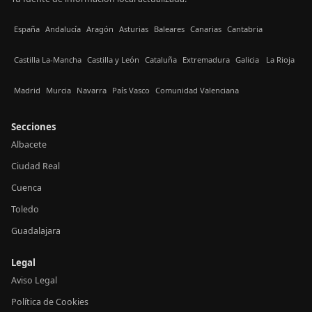
España
Andalucía
Aragón
Asturias
Baleares
Canarias
Cantabria
Castilla La-Mancha
Castilla y León
Cataluña
Extremadura
Galicia
La Rioja
Madrid
Murcia
Navarra
País Vasco
Comunidad Valenciana
Secciones
Albacete
Ciudad Real
Cuenca
Toledo
Guadalajara
Legal
Aviso Legal
Política de Cookies