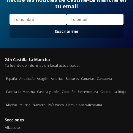
tu email
Suscribirme
24h Castilla-La Mancha
Tu fuente de información local actualizada.
España
Andalucía
Aragón
Asturias
Baleares
Canarias
Cantabria
Castilla La-Mancha
Castilla y León
Cataluña
Extremadura
Galicia
La Rioja
Madrid
Murcia
Navarra
País Vasco
Comunidad Valenciana
Secciones
Albacete