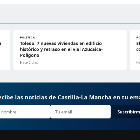
POLÍTICA
P
a
Toledo: 7 nuevas viviendas en edificio
E
histórico y retraso en el vial Azucaica-
c
Polígono
Hace 2 días
Ha
cibe las noticias de Castilla-La Mancha en tu em
Suscribir