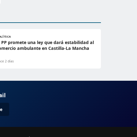
OLÍTICA
l PP promete una ley que dará estabilidad al
omercio ambulante en Castilla-La Mancha
ce 2 días
ail
me