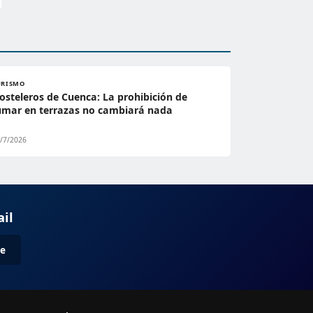
URISMO
osteleros de Cuenca: La prohibición de
umar en terrazas no cambiará nada
/7/2026
ail
me