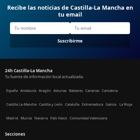
Recibe las noticias de Castilla-La Mancha en
tu email
Suscribirme
24h Castilla-La Mancha
Tu fuente de información local actualizada.
España
Andalucía
Aragón
Asturias
Baleares
Canarias
Cantabria
Castilla La-Mancha
Castilla y León
Cataluña
Extremadura
Galicia
La Rioja
Madrid
Murcia
Navarra
País Vasco
Comunidad Valenciana
Secciones