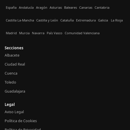
España
Andalucía
Aragón
Asturias
Baleares
Canarias
Cantabria
Castilla La-Mancha
Castilla y León
Cataluña
Extremadura
Galicia
La Rioja
Madrid
Murcia
Navarra
País Vasco
Comunidad Valenciana
Secciones
Albacete
Ciudad Real
Cuenca
Toledo
Guadalajara
Legal
Aviso Legal
Política de Cookies
Política de Privacidad