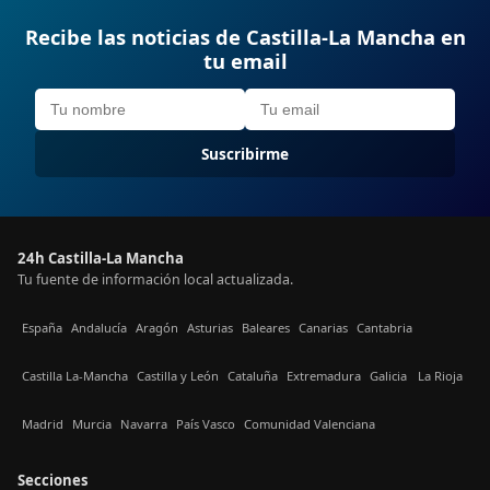
Recibe las noticias de Castilla-La Mancha en
tu email
Suscribirme
24h Castilla-La Mancha
Tu fuente de información local actualizada.
España
Andalucía
Aragón
Asturias
Baleares
Canarias
Cantabria
Castilla La-Mancha
Castilla y León
Cataluña
Extremadura
Galicia
La Rioja
Madrid
Murcia
Navarra
País Vasco
Comunidad Valenciana
Secciones