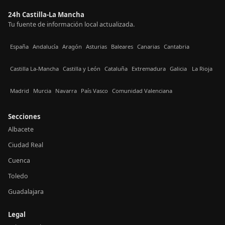
24h Castilla-La Mancha
Tu fuente de información local actualizada.
España
Andalucía
Aragón
Asturias
Baleares
Canarias
Cantabria
Castilla La-Mancha
Castilla y León
Cataluña
Extremadura
Galicia
La Rioja
Madrid
Murcia
Navarra
País Vasco
Comunidad Valenciana
Secciones
Albacete
Ciudad Real
Cuenca
Toledo
Guadalajara
Legal