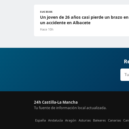
SUCESOS
Un joven de 26 años casi pierde un brazo en
un accidente en Albacete
Hace 10h
Re
24h Castilla-La Mancha
Tu fuente de información local actualizada.
España
Andalucía
Aragón
Asturias
Baleares
Canarias
Can