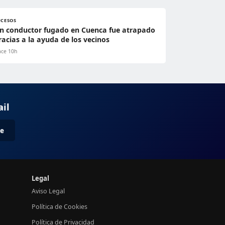
UCESOS
n conductor fugado en Cuenca fue atrapado
racias a la ayuda de los vecinos
ce 10h
ail
me
Legal
Aviso Legal
Política de Cookies
Política de Privacidad