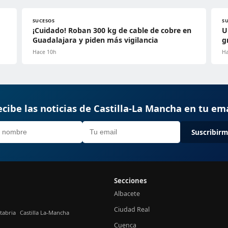
SUCESOS
S
¡Cuidado! Roban 300 kg de cable de cobre en
U
Guadalajara y piden más vigilancia
g
Hace 10h
Ha
cibe las noticias de Castilla-La Mancha en tu em
Suscribir
Secciones
Albacete
Ciudad Real
tabria
Castilla La-Mancha
Cuenca