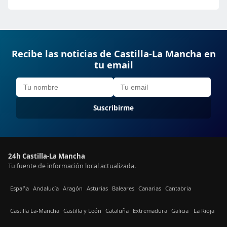
Recibe las noticias de Castilla-La Mancha en
tu email
Suscribirme
24h Castilla-La Mancha
Tu fuente de información local actualizada.
España
Andalucía
Aragón
Asturias
Baleares
Canarias
Cantabria
Castilla La-Mancha
Castilla y León
Cataluña
Extremadura
Galicia
La Rioja