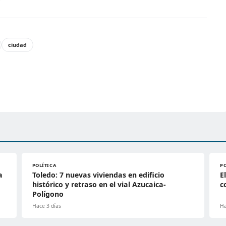
ciudad
POLÍTICA
P
a
Toledo: 7 nuevas viviendas en edificio
E
histórico y retraso en el vial Azucaica-
c
Polígono
Hace 3 días
Ha