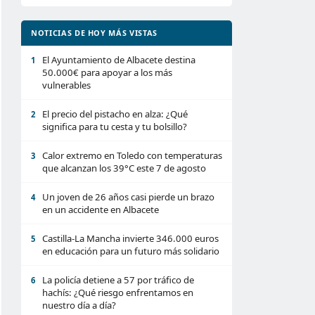
NOTICIAS DE HOY MÁS VISTAS
El Ayuntamiento de Albacete destina
1
50.000€ para apoyar a los más
vulnerables
El precio del pistacho en alza: ¿Qué
2
significa para tu cesta y tu bolsillo?
Calor extremo en Toledo con temperaturas
3
que alcanzan los 39°C este 7 de agosto
Un joven de 26 años casi pierde un brazo
4
en un accidente en Albacete
Castilla-La Mancha invierte 346.000 euros
5
en educación para un futuro más solidario
La policía detiene a 57 por tráfico de
6
hachís: ¿Qué riesgo enfrentamos en
nuestro día a día?