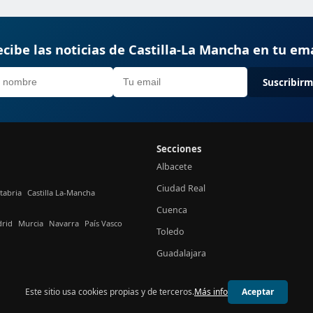
cibe las noticias de Castilla-La Mancha en tu em
Suscribir
Secciones
Albacete
Ciudad Real
tabria
Castilla La-Mancha
Cuenca
rid
Murcia
Navarra
País Vasco
Toledo
Guadalajara
Este sitio usa cookies propias y de terceros.
Más info
Aceptar
© 2026 24h Castilla-La Mancha