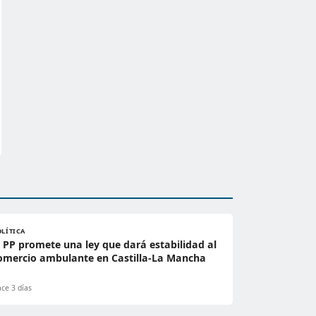
OLÍTICA
l PP promete una ley que dará estabilidad al
omercio ambulante en Castilla-La Mancha
ce 3 días