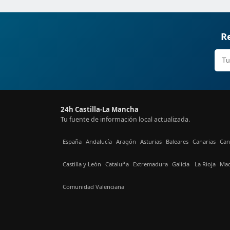
Re
24h Castilla-La Mancha
Tu fuente de información local actualizada.
España
Andalucía
Aragón
Asturias
Baleares
Canarias
Can
Castilla y León
Cataluña
Extremadura
Galicia
La Rioja
Mad
Comunidad Valenciana