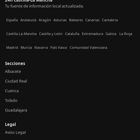
24h Castilla-La Mancha
Tu fuente de información local actualizada.
España
Andalucía
Aragón
Asturias
Baleares
Canarias
Cantabria
Castilla La-Mancha
Castilla y León
Cataluña
Extremadura
Galicia
La Rioja
Madrid
Murcia
Navarra
País Vasco
Comunidad Valenciana
Secciones
Albacete
Ciudad Real
Cuenca
Toledo
Guadalajara
Legal
Aviso Legal