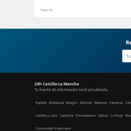
Hace 9h
Re
24h Castilla-La Mancha
Tu fuente de información local actualizada.
España
Andalucía
Aragón
Asturias
Baleares
Canarias
Can
Castilla y León
Cataluña
Extremadura
Galicia
La Rioja
Mad
Comunidad Valenciana