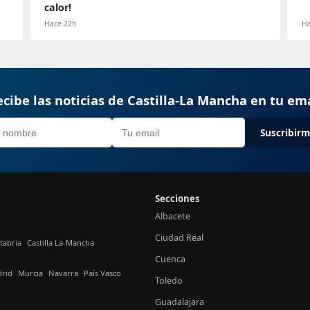
calor!
Hace 22h
Ha
cibe las noticias de Castilla-La Mancha en tu em
Suscribir
Secciones
Albacete
Ciudad Real
tabria
Castilla La-Mancha
Cuenca
rid
Murcia
Navarra
País Vasco
Toledo
Guadalajara