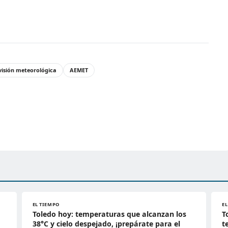
visión meteorológica
AEMET
EL TIEMPO
E
Toledo hoy: temperaturas que alcanzan los
T
38°C y cielo despejado, ¡prepárate para el
t