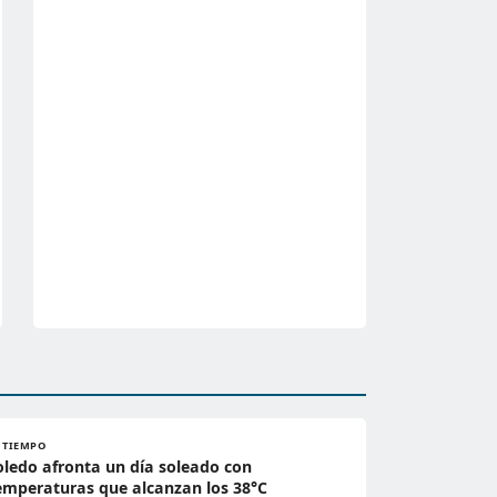
L TIEMPO
oledo afronta un día soleado con
emperaturas que alcanzan los 38°C