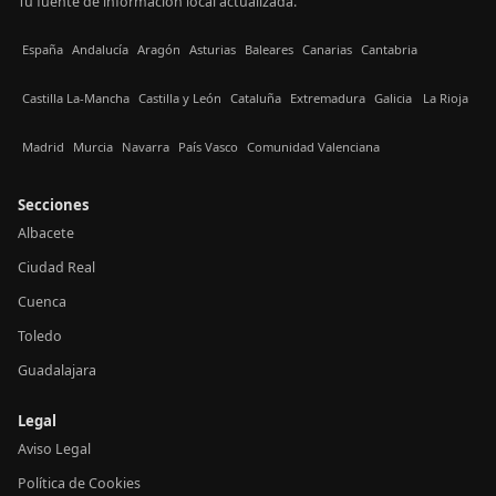
Tu fuente de información local actualizada.
España
Andalucía
Aragón
Asturias
Baleares
Canarias
Cantabria
Castilla La-Mancha
Castilla y León
Cataluña
Extremadura
Galicia
La Rioja
Madrid
Murcia
Navarra
País Vasco
Comunidad Valenciana
Secciones
Albacete
Ciudad Real
Cuenca
Toledo
Guadalajara
Legal
Aviso Legal
Política de Cookies