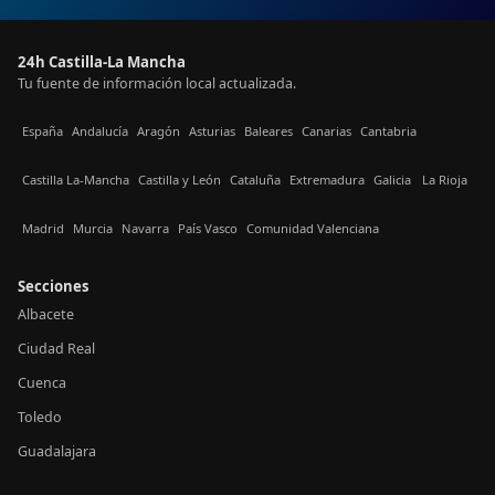
24h Castilla-La Mancha
Tu fuente de información local actualizada.
España
Andalucía
Aragón
Asturias
Baleares
Canarias
Cantabria
Castilla La-Mancha
Castilla y León
Cataluña
Extremadura
Galicia
La Rioja
Madrid
Murcia
Navarra
País Vasco
Comunidad Valenciana
Secciones
Albacete
Ciudad Real
Cuenca
Toledo
Guadalajara