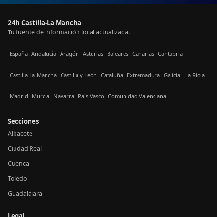
24h Castilla-La Mancha
Tu fuente de información local actualizada.
España
Andalucía
Aragón
Asturias
Baleares
Canarias
Cantabria
Castilla La-Mancha
Castilla y León
Cataluña
Extremadura
Galicia
La Rioja
Madrid
Murcia
Navarra
País Vasco
Comunidad Valenciana
Secciones
Albacete
Ciudad Real
Cuenca
Toledo
Guadalajara
Legal