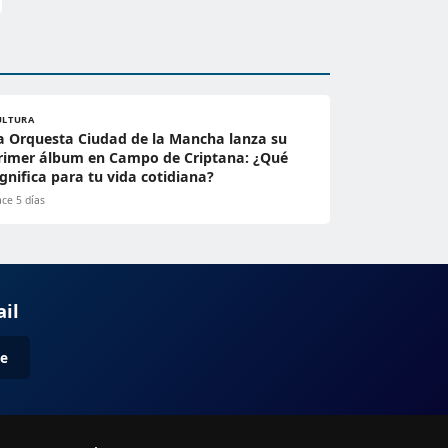
ULTURA
a Orquesta Ciudad de la Mancha lanza su
rimer álbum en Campo de Criptana: ¿Qué
ignifica para tu vida cotidiana?
ce 5 días
ail
me