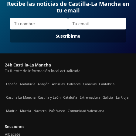
Recibe las noticias de Castilla-La Mancha en
tu email
Suscribirme
24h Castilla-La Mancha
Tu fuente de información local actualizada.
España
Andalucía
Aragón
Asturias
Baleares
Canarias
Cantabria
Castilla La-Mancha
Castilla y León
Cataluña
Extremadura
Galicia
La Rioja
Madrid
Murcia
Navarra
País Vasco
Comunidad Valenciana
Secciones
Albacete