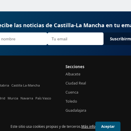
cibe las noticias de Castilla-La Mancha en tu em
Suscribir
Secciones
Albacete
Ciudad Real
tabria
Castilla La-Mancha
Cuenca
rid
Murcia
Navarra
País Vasco
Toledo
Guadalajara
Este sitio usa cookies propias y de terceros.
Más info
Aceptar
© 2026 24h Castilla-La Mancha