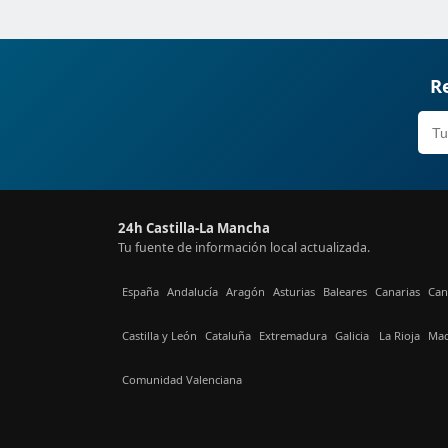
Re
24h Castilla-La Mancha
Tu fuente de información local actualizada.
España
Andalucía
Aragón
Asturias
Baleares
Canarias
Can
Castilla y León
Cataluña
Extremadura
Galicia
La Rioja
Mad
Comunidad Valenciana