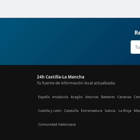
Re
24h Castilla-La Mancha
Tu fuente de información local actualizada.
España
Andalucía
Aragón
Asturias
Baleares
Canarias
Can
Castilla y León
Cataluña
Extremadura
Galicia
La Rioja
Mad
Comunidad Valenciana