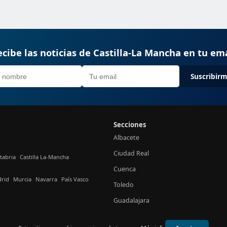
cibe las noticias de Castilla-La Mancha en tu em
Suscribir
Secciones
Albacete
Ciudad Real
tabria
Castilla La-Mancha
Cuenca
rid
Murcia
Navarra
País Vasco
Toledo
Guadalajara