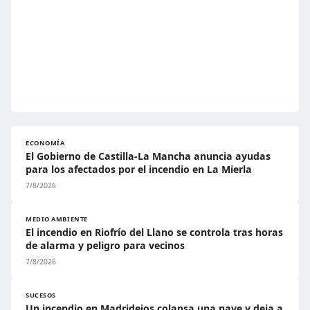
ECONOMÍA
El Gobierno de Castilla-La Mancha anuncia ayudas
para los afectados por el incendio en La Mierla
7/8/2026
MEDIO AMBIENTE
El incendio en Riofrío del Llano se controla tras horas
de alarma y peligro para vecinos
7/8/2026
SUCESOS
Un incendio en Madridejos colapsa una nave y deja a