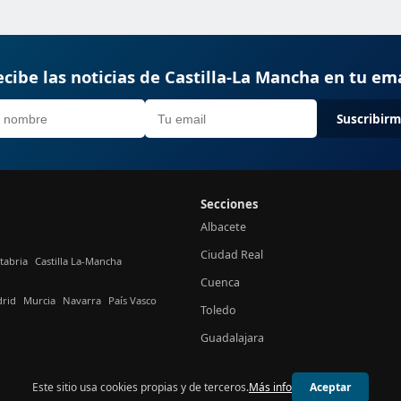
cibe las noticias de Castilla-La Mancha en tu em
Suscribir
Secciones
Albacete
Ciudad Real
tabria
Castilla La-Mancha
Cuenca
rid
Murcia
Navarra
País Vasco
Toledo
Guadalajara
Este sitio usa cookies propias y de terceros.
Más info
Aceptar
© 2026 24h Castilla-La Mancha