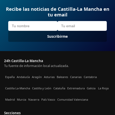
Recibe las noticias de Castilla-La Mancha en
tu email
Suscribirme
24h Castilla-La Mancha
Tu fuente de información local actualizada.
España
Andalucía
Aragón
Asturias
Baleares
Canarias
Cantabria
Castilla La-Mancha
Castilla y León
Cataluña
Extremadura
Galicia
La Rioja
Madrid
Murcia
Navarra
País Vasco
Comunidad Valenciana
Secciones