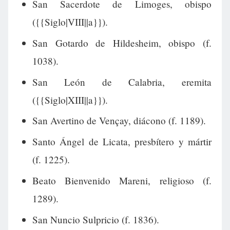
San Sacerdote de Limoges, obispo
({{Siglo|VIII||a}}).
San Gotardo de Hildesheim, obispo (f.
1038).
San León de Calabria, eremita
({{Siglo|XIII||a}}).
San Avertino de Vençay, diácono (f. 1189).
Santo Ángel de Licata, presbítero y mártir
(f. 1225).
Beato Bienvenido Mareni, religioso (f.
1289).
San Nuncio Sulpricio (f. 1836).