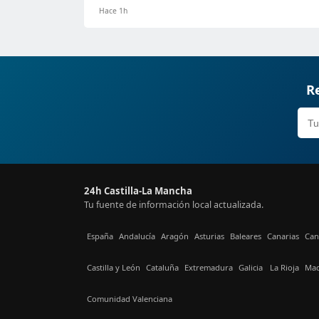
Hace 1h
Re
24h Castilla-La Mancha
Tu fuente de información local actualizada.
España
Andalucía
Aragón
Asturias
Baleares
Canarias
Can
Castilla y León
Cataluña
Extremadura
Galicia
La Rioja
Mad
Comunidad Valenciana