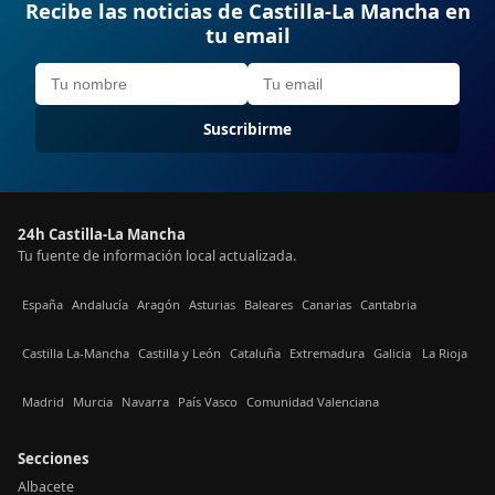
Recibe las noticias de Castilla-La Mancha en
tu email
Suscribirme
24h Castilla-La Mancha
Tu fuente de información local actualizada.
España
Andalucía
Aragón
Asturias
Baleares
Canarias
Cantabria
Castilla La-Mancha
Castilla y León
Cataluña
Extremadura
Galicia
La Rioja
Madrid
Murcia
Navarra
País Vasco
Comunidad Valenciana
Secciones
Albacete