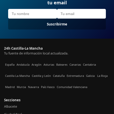
tu email
Suscribirme
24h Castilla-La Mancha
Tu fuente de información local actualizada.
España
Andalucía
Aragón
Asturias
Baleares
Canarias
Cantabria
Castilla La-Mancha
Castilla y León
Cataluña
Extremadura
Galicia
La Rioja
Madrid
Murcia
Navarra
País Vasco
Comunidad Valenciana
Secciones
Albacete