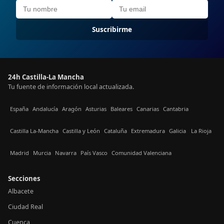
Suscribirme
24h Castilla-La Mancha
Tu fuente de información local actualizada.
España
Andalucía
Aragón
Asturias
Baleares
Canarias
Cantabria
Castilla La-Mancha
Castilla y León
Cataluña
Extremadura
Galicia
La Rioja
Madrid
Murcia
Navarra
País Vasco
Comunidad Valenciana
Secciones
Albacete
Ciudad Real
Cuenca