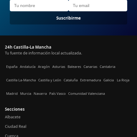
Suscribirme
24h Castilla-La Mancha
Tu fuente de información local actualizada.
España
Andalucía
Aragón
Asturias
Baleares
Canarias
Cantabria
Castilla La-Mancha
Castilla y León
Cataluña
Extremadura
Galicia
La Rioja
Madrid
Murcia
Navarra
País Vasco
Comunidad Valenciana
Secciones
Albacete
Ciudad Real
Cuenca