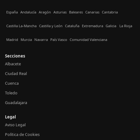
España
Andalucía
Aragón
Asturias
Baleares
Canarias
Cantabria
Castilla La-Mancha
Castilla y León
Cataluña
Extremadura
Galicia
La Rioja
Madrid
Murcia
Navarra
País Vasco
Comunidad Valenciana
Secciones
Albacete
Ciudad Real
Cuenca
Toledo
Guadalajara
Legal
Aviso Legal
Política de Cookies