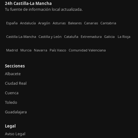
24h Castilla-La Mancha
Tu fuente de información local actualizada.
España
Andalucía
Aragón
Asturias
Baleares
Canarias
Cantabria
Castilla La-Mancha
Castilla y León
Cataluña
Extremadura
Galicia
La Rioja
Madrid
Murcia
Navarra
País Vasco
Comunidad Valenciana
Secciones
Albacete
Ciudad Real
Cuenca
Toledo
Guadalajara
Legal
Aviso Legal