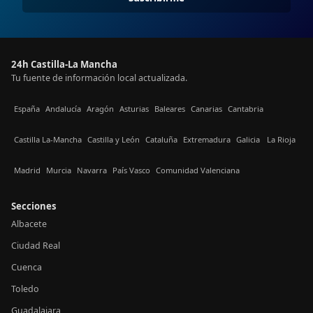
24h Castilla-La Mancha
Tu fuente de información local actualizada.
España
Andalucía
Aragón
Asturias
Baleares
Canarias
Cantabria
Castilla La-Mancha
Castilla y León
Cataluña
Extremadura
Galicia
La Rioja
Madrid
Murcia
Navarra
País Vasco
Comunidad Valenciana
Secciones
Albacete
Ciudad Real
Cuenca
Toledo
Guadalajara