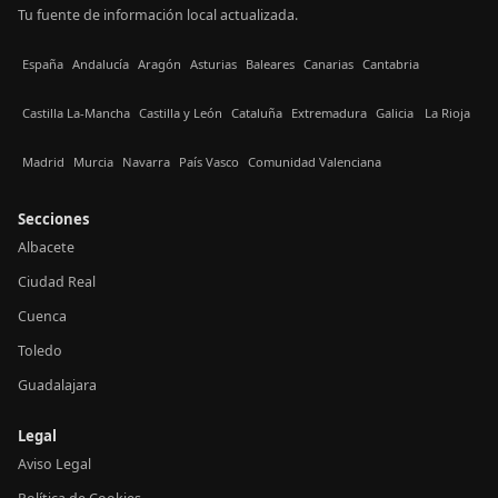
Tu fuente de información local actualizada.
España
Andalucía
Aragón
Asturias
Baleares
Canarias
Cantabria
Castilla La-Mancha
Castilla y León
Cataluña
Extremadura
Galicia
La Rioja
Madrid
Murcia
Navarra
País Vasco
Comunidad Valenciana
Secciones
Albacete
Ciudad Real
Cuenca
Toledo
Guadalajara
Legal
Aviso Legal