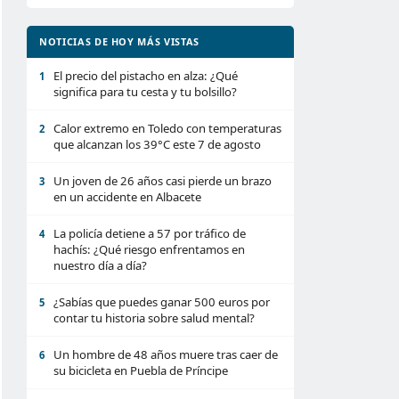
NOTICIAS DE HOY MÁS VISTAS
El precio del pistacho en alza: ¿Qué
1
significa para tu cesta y tu bolsillo?
Calor extremo en Toledo con temperaturas
2
que alcanzan los 39°C este 7 de agosto
Un joven de 26 años casi pierde un brazo
3
en un accidente en Albacete
La policía detiene a 57 por tráfico de
4
hachís: ¿Qué riesgo enfrentamos en
nuestro día a día?
¿Sabías que puedes ganar 500 euros por
5
contar tu historia sobre salud mental?
Un hombre de 48 años muere tras caer de
6
su bicicleta en Puebla de Príncipe