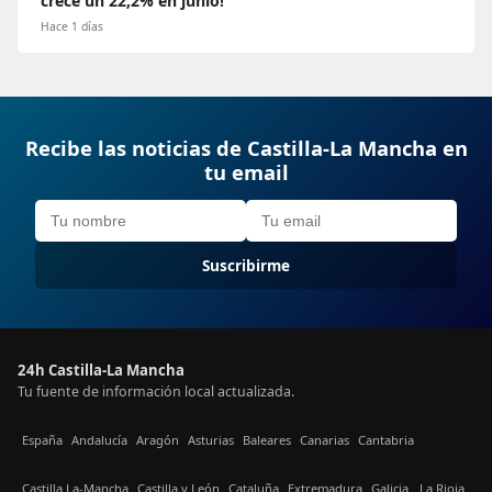
crece un 22,2% en junio!
Hace 1 días
Recibe las noticias de Castilla-La Mancha en
tu email
Suscribirme
24h Castilla-La Mancha
Tu fuente de información local actualizada.
España
Andalucía
Aragón
Asturias
Baleares
Canarias
Cantabria
Castilla La-Mancha
Castilla y León
Cataluña
Extremadura
Galicia
La Rioja