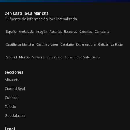
24h Castilla-La Mancha
Tu fuente de información local actualizada.
España
Andalucía
Aragón
Asturias
Baleares
Canarias
Cantabria
Castilla La-Mancha
Castilla y León
Cataluña
Extremadura
Galicia
La Rioja
Madrid
Murcia
Navarra
País Vasco
Comunidad Valenciana
Secciones
Albacete
Ciudad Real
Cuenca
Toledo
Guadalajara
Legal