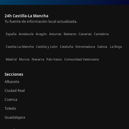
24h Castilla-La Mancha
Tu fuente de información local actualizada.
España
Andalucía
Aragón
Asturias
Baleares
Canarias
Cantabria
Castilla La-Mancha
Castilla y León
Cataluña
Extremadura
Galicia
La Rioja
Madrid
Murcia
Navarra
País Vasco
Comunidad Valenciana
Secciones
Albacete
Ciudad Real
Cuenca
Toledo
Guadalajara